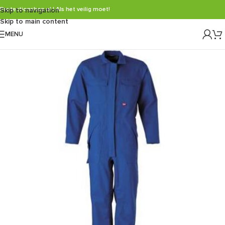
Protectionshop.nl | Als het veilig moet!
Skip to navigation
Skip to main content
MENU