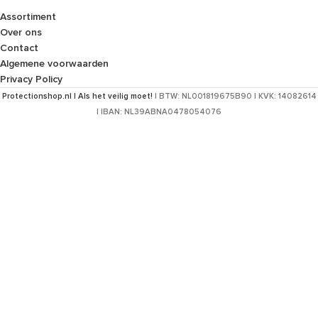
Assortiment
Over ons
Contact
Algemene voorwaarden
Privacy Policy
Protectionshop.nl | Als het veilig moet!
| BTW: NL001819675B90 | KVK: 14082614
| IBAN: NL39ABNA0478054076