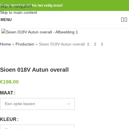
Protectionshop.nl | Als het veilig moet!
Skip to navigation
Skip to main content
MENU
Home
»
Producten
»
Sioen 018V Autun overall
Sioen 018V Autun overall
€
198.00
MAAT
KLEUR