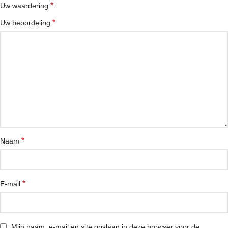
*
Uw waardering
*
Uw beoordeling
*
Naam
*
E-mail
Mijn naam, e-mail en site opslaan in deze browser voor de