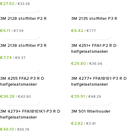
€
27.50
/
€
33.28
3M 2128 stoffilter P2 R
3M 2135 stoffilter P3 R
€
6.11
€
6.42
/
€
7.39
/
€
7.77
3M 2138 stoffilter P3 R
3M 4251+ FFA1-P2 R D
halfgelaatsmasker
€
7.74
/
€
9.37
€
29.80
/
€
36.06
3M 4255 FFA2-P3 R D
3M 4277+ FFA1B1E1-P3 R D
halfgelaatsmasker
halfgelaatsmasker
€
36.28
€
39.91
/
€
43.90
/
€
48.29
3M 4279+ FFA1B1E1K1-P3 R D
3M 501 filterhouder
halfgelaatsmasker
€
2.82
/
€
3.41
€
46.10
/
€
55.78