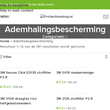
Protectionshop.nl | Als het veilig moet!
Skip to navigation
Skip to main content
MENU
Ademhalingsbescherming
Categorieën
Home
»
Ademhalingsbescherming
Resultaat 1–12 van de 361 resultaten wordt getoond
Filter
3M Secure Click D3135 stoffilter
3M 0105 maskerreiniger
P3 R
€
0.54
/
€
0.65
€
15.42
/
€
18.66
3M 0106 draagtas t.b.v.
3M 2125 stoffilter P2 R
halfgelaatsmaskers
€
5.21
/
€
6.30