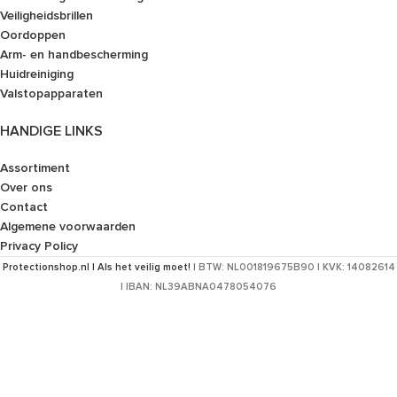
Veiligheidsbrillen
Oordoppen
Arm- en handbescherming
Huidreiniging
Valstopapparaten
HANDIGE LINKS
Assortiment
Over ons
Contact
Algemene voorwaarden
Privacy Policy
Protectionshop.nl | Als het veilig moet!
| BTW: NL001819675B90 | KVK: 14082614
| IBAN: NL39ABNA0478054076