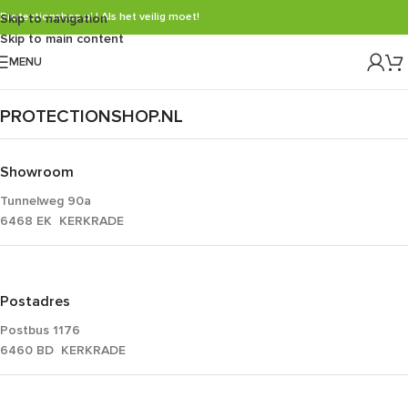
Protectionshop.nl | Als het veilig moet!
Skip to navigation
Skip to main content
MENU
PROTECTIONSHOP.NL
Showroom
Tunnelweg 90a
6468 EK KERKRADE
Postadres
Postbus 1176
6460 BD KERKRADE