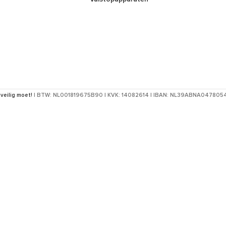
 veilig moet!
| BTW: NL001819675B90 | KVK: 14082614 | IBAN: NL39ABNA04780