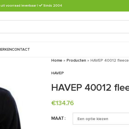
 uit voorraad leverbaar
|
Sinds 2004
ERKEN
CONTACT
Home
»
Producten
»
HAVEP 40012 fleece 
HAVEP
HAVEP 40012 flee
€
134.76
MAAT