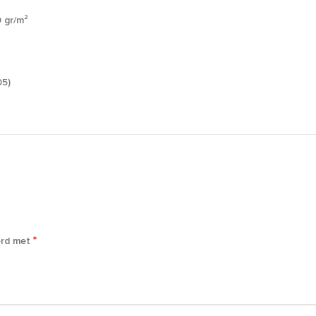
 gr/m²
05)
*
erd met