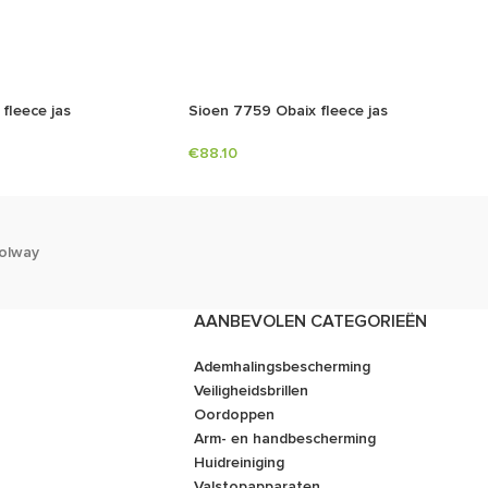
fleece jas
Sioen 7759 Obaix fleece jas
€
88.10
olway
AANBEVOLEN CATEGORIEËN
Ademhalingsbescherming
Veiligheidsbrillen
Oordoppen
Arm- en handbescherming
Huidreiniging
Valstopapparaten