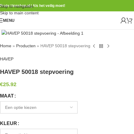
Protectionshop.nl | Als het veilig moet!
Skip to navigation
Skip to main content
MENU
Home
»
Producten
»
HAVEP 50018 stepvoering
HAVEP
HAVEP 50018 stepvoering
€
25.92
MAAT
KLEUR