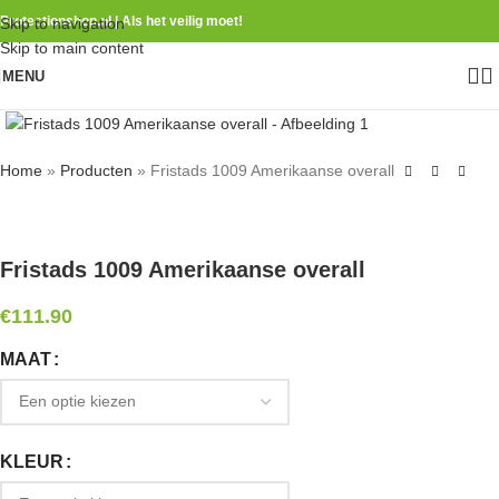
Protectionshop.nl | Als het veilig moet!
Skip to navigation
Skip to main content
MENU
Home
»
Producten
»
Fristads 1009 Amerikaanse overall
Fristads 1009 Amerikaanse overall
€
111.90
MAAT
KLEUR