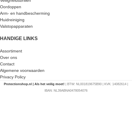
Veiligheidsbrillen
Oordoppen
Arm- en handbescherming
Huidreiniging
Valstopapparaten
HANDIGE LINKS
Assortiment
Over ons
Contact
Algemene voorwaarden
Privacy Policy
Protectionshop.nl | Als het veilig moet!
| BTW: NL001819675B90 | KVK: 14082614 |
IBAN: NL39ABNA0478054076