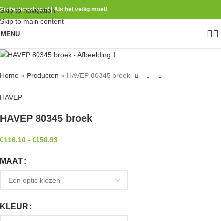
Protectionshop.nl | Als het veilig moet!
Skip to navigation
Skip to main content
MENU
Home
»
Producten
»
HAVEP 80345 broek
HAVEP
HAVEP 80345 broek
€
116.10
-
€
150.93
MAAT
KLEUR