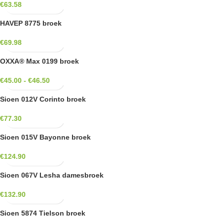
€
63.58
HAVEP 8775 broek
€
69.98
OXXA® Max 0199 broek
€
45.00
-
€
46.50
Sioen 012V Corinto broek
€
77.30
Sioen 015V Bayonne broek
€
124.90
Sioen 067V Lesha damesbroek
€
132.90
Sioen 5874 Tielson broek