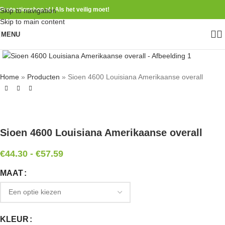
Protectionshop.nl | Als het veilig moet!
Skip to navigation
Skip to main content
MENU
Home
»
Producten
»
Sioen 4600 Louisiana Amerikaanse overall
Sioen 4600 Louisiana Amerikaanse overall
€
44.30
-
€
57.59
MAAT
KLEUR