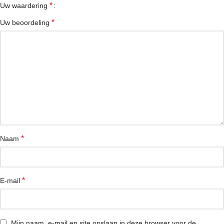
*
Uw waardering
*
Uw beoordeling
*
Naam
*
E-mail
Mijn naam, e-mail en site opslaan in deze browser voor de