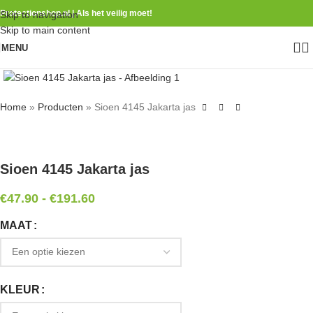
Protectionshop.nl | Als het veilig moet!
Skip to navigation
Skip to main content
MENU
Home
»
Producten
»
Sioen 4145 Jakarta jas
Sioen 4145 Jakarta jas
€
47.90
-
€
191.60
MAAT
KLEUR