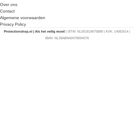
Over ons
Contact
Algemene voorwaarden
Privacy Policy
Protectionshop.nl | Als het veilig moet!
| BTW: NL001819675B90 | KVK: 14082614 |
IBAN: NL39ABNA0478054076