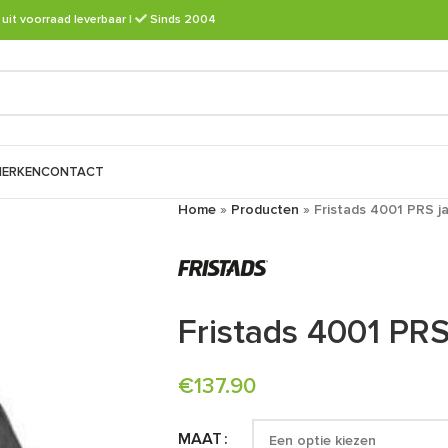
 uit voorraad leverbaar
|
Sinds 2004
ERKEN
CONTACT
Home
»
Producten
»
Fristads 4001 PRS j
Fristads 4001 PRS
€
137.90
MAAT