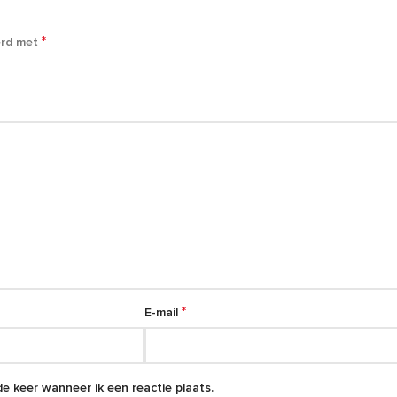
*
erd met
*
E-mail
e keer wanneer ik een reactie plaats.