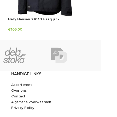
Helly Hansen 71043 Haag jack
M-Wear 8520 pa
€
105.00
€
40.75
Dunlop
HANDIGE LINKS
Assortiment
Over ons
Contact
Algemene voorwaarden
Privacy Policy