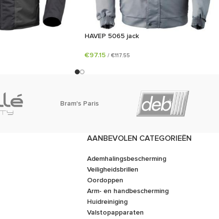
HAVEP 5065 jack
€
97.15
/
€
117.55
Bram's Paris
AANBEVOLEN CATEGORIEËN
Ademhalingsbescherming
Veiligheidsbrillen
Oordoppen
Arm- en handbescherming
Huidreiniging
Valstopapparaten