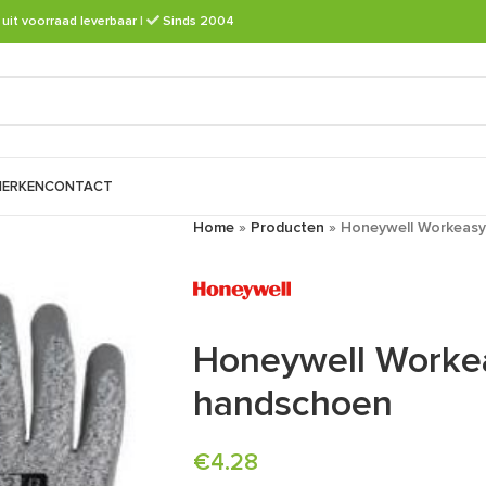
 uit voorraad leverbaar
|
Sinds 2004
ERKEN
CONTACT
Home
»
Producten
»
Honeywell Workeasy
Honeywell Worke
handschoen
€
4.28