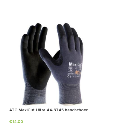
ATG MaxiCut Ultra 44-3745 handschoen
ATG MaxiCut Ult
handschoen
€
14.00
€
14.00