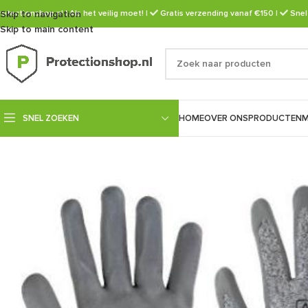
rotectionshop.nl | Als het veilig moet!
Skip to navigation
|
Gratis verzending vanaf €150
|
Snel
Skip to main content
SNEL ZOEKEN
HOME
OVER ONS
PRODUCTEN
M