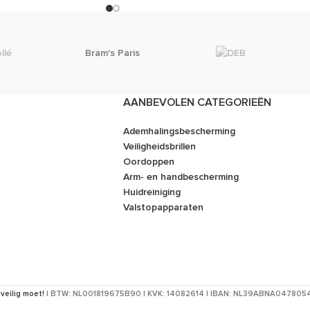
Bram's Paris
AANBEVOLEN CATEGORIEËN
Ademhalingsbescherming
Veiligheidsbrillen
Oordoppen
Arm- en handbescherming
Huidreiniging
Valstopapparaten
 veilig moet!
| BTW: NL001819675B90 | KVK: 14082614 | IBAN: NL39ABNA04780