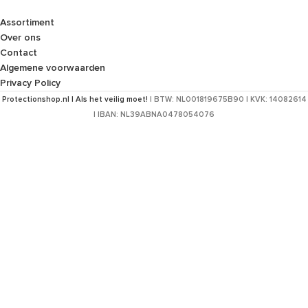
Assortiment
Over ons
Contact
Algemene voorwaarden
Privacy Policy
Protectionshop.nl | Als het veilig moet!
| BTW: NL001819675B90 | KVK: 14082614
| IBAN: NL39ABNA0478054076