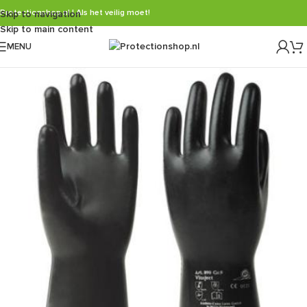
Protectionshop.nl | Als het veilig moet!
Skip to navigation
Skip to main content
MENU