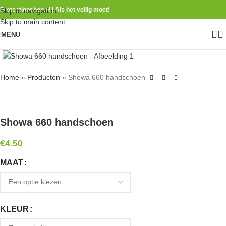
Protectionshop.nl | Als het veilig moet!
Skip to navigation
Skip to main content
MENU
Home
»
Producten
»
Showa 660 handschoen
Showa 660 handschoen
€
4.50
MAAT
KLEUR