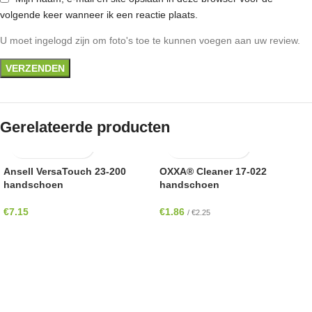
volgende keer wanneer ik een reactie plaats.
U moet ingelogd zijn om foto's toe te kunnen voegen aan uw review.
Gerelateerde producten
Ansell VersaTouch 23-200
OXXA® Cleaner 17-022
handschoen
handschoen
€
7.15
€
1.86
/
€
2.25