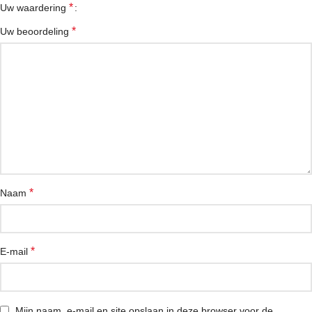
*
Uw waardering
*
Uw beoordeling
*
Naam
*
E-mail
Mijn naam, e-mail en site opslaan in deze browser voor de