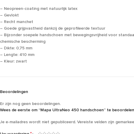
– Neopreen-coating met natuurlijk latex
– Gevlokt
– Recht manchet
– Goede grijpvastheid dankzij de geprofileerde textuur
– Bijzonder soepele handschoen met bewegingsvrijheid voor standa
chemische bescherming
– Dikte: 0,75 mm
– Lengte: 410 mm
– Kleur: zwart
Beoordelingen
Er zijn nog geen beoordelingen.
Wees de eerste om “Mapa UltraNeo 450 handschoen” te beoordele
Je e-mailadres wordt niet gepubliceerd.
Vereiste velden zijn gemarke
*
Uw waardering