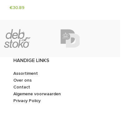
€
30.89
€
112.40
/
€
136.00
Dunlop
HANDIGE LINKS
Assortiment
Over ons
Contact
Algemene voorwaarden
Privacy Policy