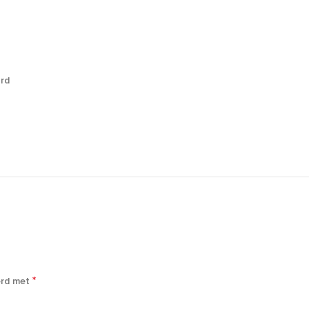
ard
n
*
erd met