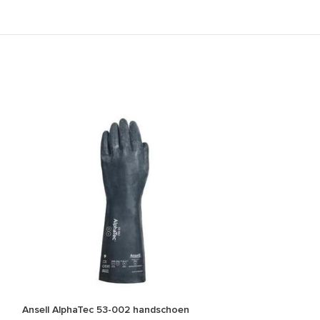
Ansell AlphaTec 53-002 handschoen
Ansell AlphaTec