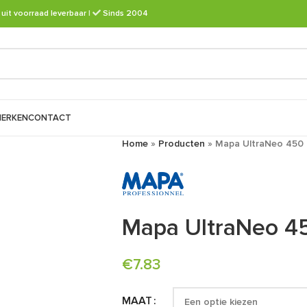
 uit voorraad leverbaar
|
Sinds 2004
ERKEN
CONTACT
Home
»
Producten
»
Mapa UltraNeo 450
Mapa UltraNeo 4
€
7.83
MAAT