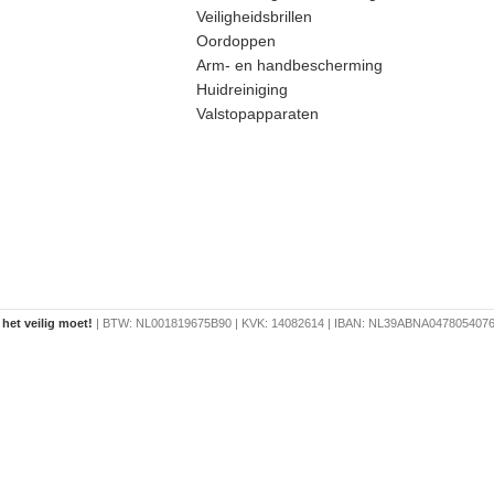
Veiligheidsbrillen
Oordoppen
Arm- en handbescherming
Huidreiniging
Valstopapparaten
 het veilig moet!
| BTW: NL001819675B90 | KVK: 14082614 | IBAN: NL39ABNA047805407