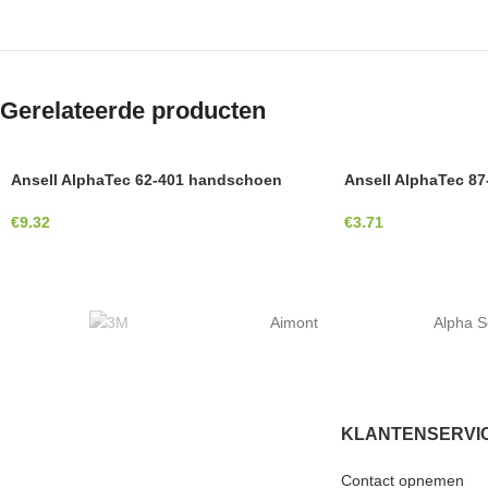
Gerelateerde producten
Ansell AlphaTec 62-401 handschoen
Ansell AlphaTec 8
€
9.32
€
3.71
Aimont
Alpha S
KLANTENSERVI
Contact opnemen