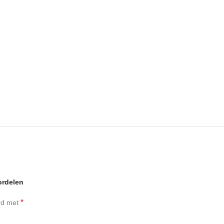
ordelen
*
erd met