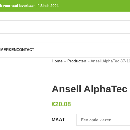
it voorraad leverbaar
|
Sinds 2004
N
MERKEN
CONTACT
Home
»
Producten
»
Ansell AlphaTec 87-
Ansell AlphaTec
€
20.08
MAAT