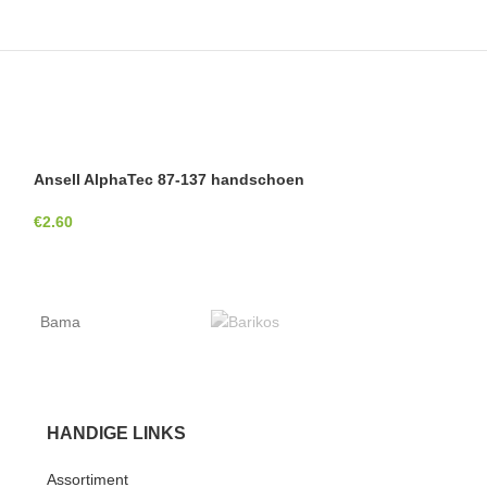
Ansell AlphaTec 87-137 handschoen
Ansell AlphaTe
€
2.60
€
3.09
Bama
Bata
HANDIGE LINKS
Assortiment