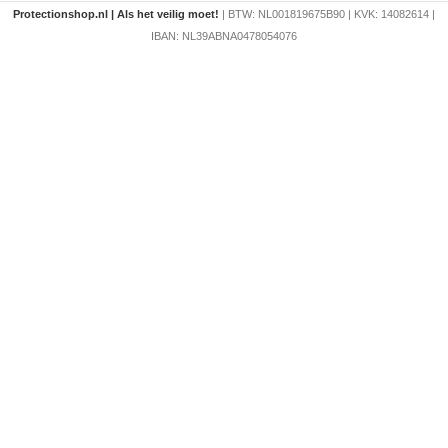
Protectionshop.nl | Als het veilig moet!
| BTW: NL001819675B90 | KVK: 14082614 |
IBAN: NL39ABNA0478054076