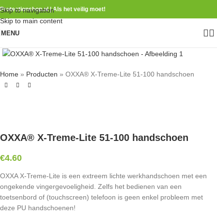
Protectionshop.nl | Als het veilig moet!
Skip to navigation
Skip to main content
MENU
Home
»
Producten
»
OXXA® X-Treme-Lite 51-100 handschoen
OXXA® X-Treme-Lite 51-100 handschoen
€
4.60
OXXA X-Treme-Lite is een extreem lichte werkhandschoen met een
ongekende vingergevoeligheid. Zelfs het bedienen van een
toetsenbord of (touchscreen) telefoon is geen enkel probleem met
deze PU handschoenen!