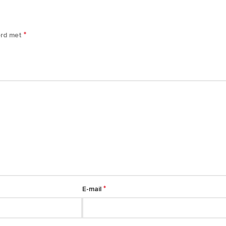
n
*
erd met
*
E-mail