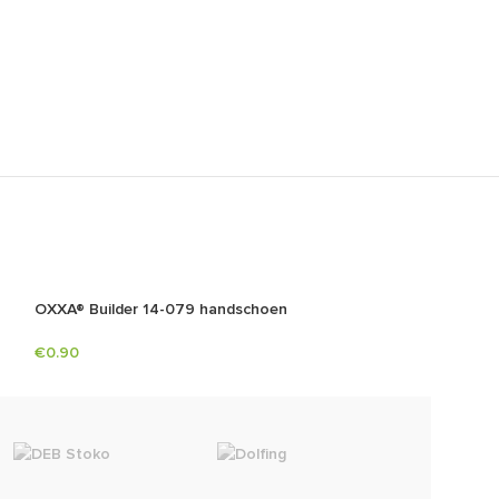
OXXA® Builder 14-079 handschoen
OXXA® PU-Flex 
€
0.90
€
1.06
Dunlop