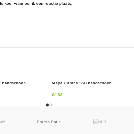
e keer wanneer ik een reactie plaats.
7 handschoen
Mapa Ultrane 550 handschoen
€
1.83
Bram's Paris