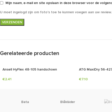
Mijn naam, e-mail en site opslaan in deze browser voor de volgend
U moet ingelogd zijn om foto's toe te kunnen voegen aan uw review.
Gerelateerde producten
Ansell HyFlex 48-105 handschoen
ATG MaxiDry 56-42
€
2.41
€
7.10
Bata
Blåkläder