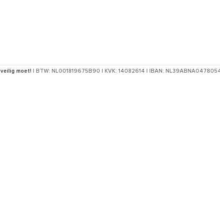
 veilig moet!
| BTW: NL001819675B90 | KVK: 14082614 | IBAN: NL39ABNA04780