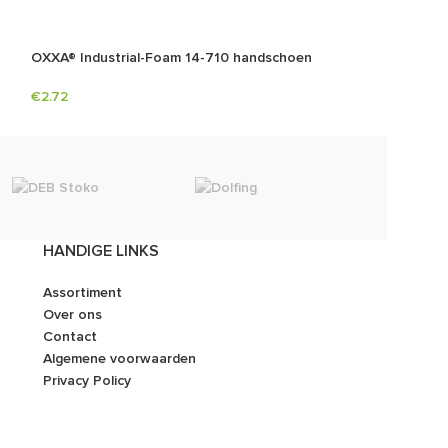
OXXA® Industrial-Foam 14-710 handschoen
OXXA® Nitri-Tec
€
2.72
€
2.10
Dunlop
HANDIGE LINKS
Assortiment
Over ons
Contact
Algemene voorwaarden
Privacy Policy