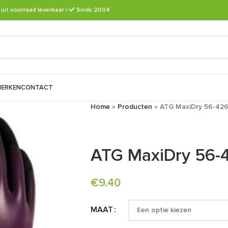
 uit voorraad leverbaar
|
Sinds 2004
ERKEN
CONTACT
Home
»
Producten
»
ATG MaxiDry 56-42
ATG MaxiDry 56-
€
9.40
MAAT