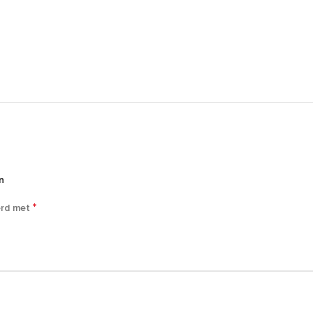
n
*
erd met