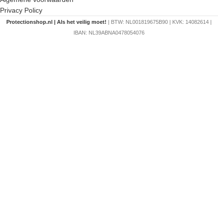
Privacy Policy
Protectionshop.nl | Als het veilig moet!
| BTW: NL001819675B90 | KVK: 14082614 |
IBAN: NL39ABNA0478054076