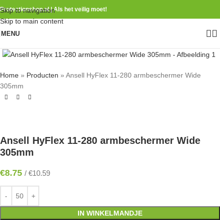
Protectionshop.nl | Als het veilig moet!
Skip to navigation
Skip to main content
MENU
Home
»
Producten
»
Ansell HyFlex 11-280 armbeschermer Wide
305mm
Ansell HyFlex 11-280 armbeschermer Wide
305mm
€
8.75
/
€
10.59
IN WINKELMANDJE