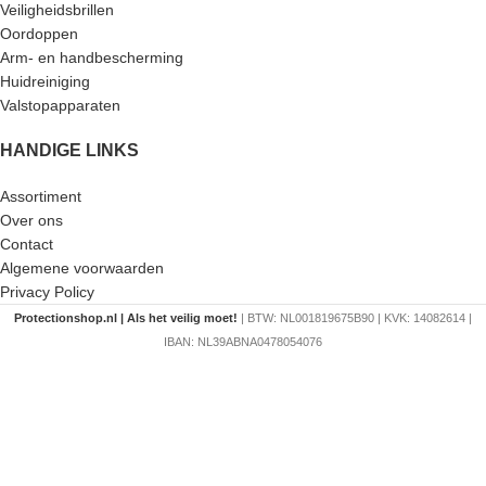
Veiligheidsbrillen
Oordoppen
Arm- en handbescherming
Huidreiniging
Valstopapparaten
HANDIGE LINKS
Assortiment
Over ons
Contact
Algemene voorwaarden
Privacy Policy
Protectionshop.nl | Als het veilig moet!
| BTW: NL001819675B90 | KVK: 14082614 |
IBAN: NL39ABNA0478054076