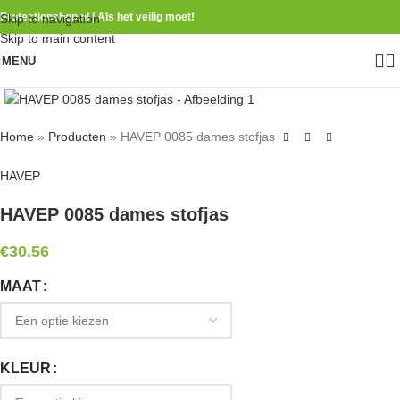
Protectionshop.nl | Als het veilig moet!
Skip to navigation
Skip to main content
MENU
Home
»
Producten
»
HAVEP 0085 dames stofjas
HAVEP
HAVEP 0085 dames stofjas
€
30.56
MAAT
KLEUR