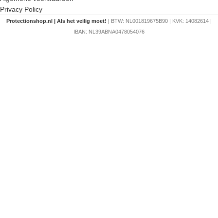
Privacy Policy
Protectionshop.nl | Als het veilig moet!
| BTW: NL001819675B90 | KVK: 14082614 |
IBAN: NL39ABNA0478054076