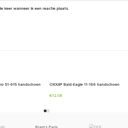
e keer wanneer ik een reactie plaats.
o 51-615 handschoen
OXXA® Bald-Eagle 11-166 handschoen
€
12.08
Bram's Paris