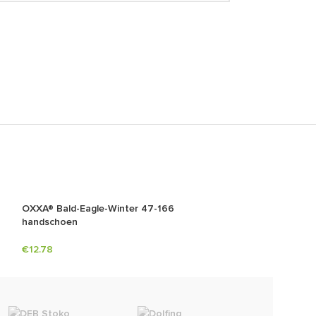
OXXA® Bald-Eagle-Winter 47-166
OXXA® X-Mech 5
handschoen
€
9.54
€
12.78
Dunlop