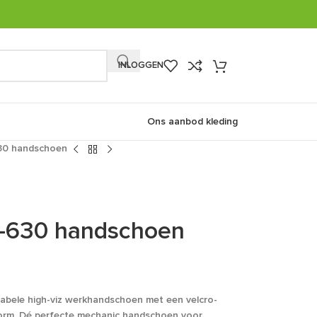
INLOGGEN
Ons aanbod kleding
30 handschoen
-630 handschoen
abele high-viz werkhandschoen met een velcro-
svorm. Dé perfecte mechanic handschoen voor