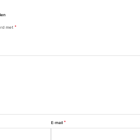
len
*
erd met
*
E-mail