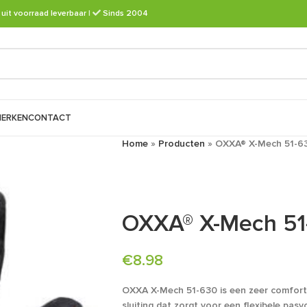
 uit voorraad leverbaar
|
Sinds 2004
ERKEN
CONTACT
Home
»
Producten
»
OXXA® X-Mech 51-6
OXXA® X-Mech 51
€
8.98
OXXA X-Mech 51-630 is een zeer comfort
sluiting dat zorgt voor een flexibele pa