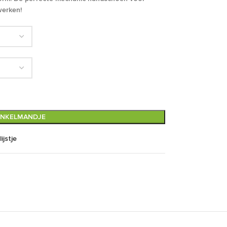
werken!
INKELMANDJE
ijstje